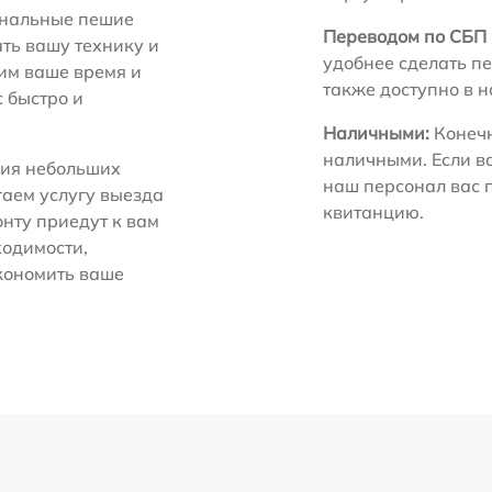
нальные пешие
Переводом по СБП 
ть вашу технику и
удобнее сделать пе
ним ваше время и
также доступно в 
с быстро и
Наличными:
Конечн
наличными. Если в
ия небольших
наш персонал вас 
гаем услугу выезда
квитанцию.
нту приедут к вам
ходимости,
экономить ваше