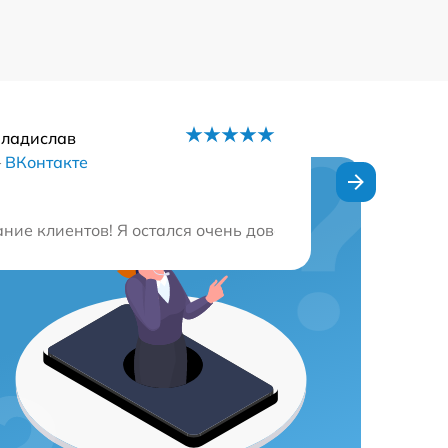
Владислав
–
ВКонтакте
стро починили за 48 часов. Сейчас пишу этот отзыв с м
ие клиентов! Я остался очень доволен ремонтом моего 