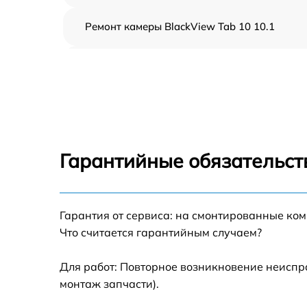
Ремонт камеры BlackView Tab 10 10.1
Чистка от пыли BlackView Tab 10 10.1
Замена стекла BlackView Tab 10 10.1
Замена динамика BlackView Tab 10 10.1
Гарантийные обязательст
Замена задней крышки BlackView Tab 10
10.1
Замена дисплея (экрана) BlackView Tab 10
Гарантия от сервиса: на смонтированные ко
10.1
Что считается гарантийным случаем?
Замена корпуса BlackView Tab 10 10.1
Для работ: Повторное возникновение неиспр
монтаж запчасти).
Замена аккумулятора BlackView Tab 10 10.