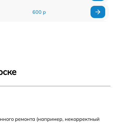
600 р
900 р
1100 р
500 р
рске
800 р
1200 р
800 р
енного ремонта (например, некорректный
500 р