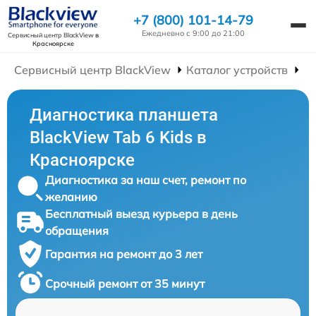
+7 (800) 101-14-79
Ежедневно с 9:00 до 21:00
Сервисный центр BlackView
в
Красноярске
Сервисный центр BlackView
Каталог устройств
Р
Диагностика планшета
BlackView Tab 6 Kids в
Красноярске
Диагностика за наш счет, ремонт по
желанию
Бесплатный выезд курьера в день
обращения
Гарантия на ремонт до 3 лет
Срочный ремонт от 35 минут