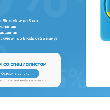
 BlackView до 3 лет
 желанию
бращения
ackView Tab 6 Kids от 35 минут
я со специалистом
Оставить заявку
есь c
политикой конфиденциальности