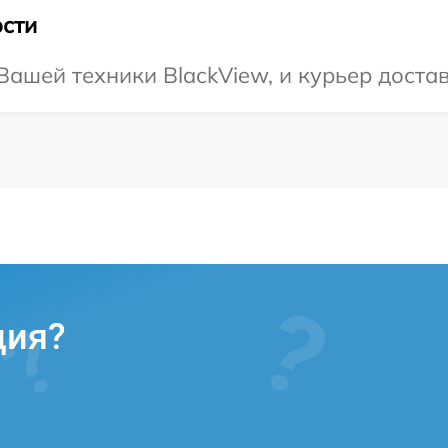
сти
ашей техники BlackView, и курьер достав
ция?