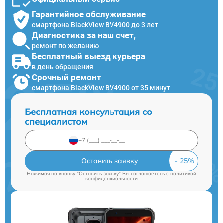
Гарантийное обслуживание
смартфона BlackView BV4900 до 3 лет
Диагностика за наш счет,
ремонт по желанию
Бесплатный выезд курьера
в день обращения
Срочный ремонт
смартфона BlackView BV4900 от 35 минут
Бесплатная консультация со
специалистом
Оставить заявку
Нажимая на кнопку "Оставить заявку" Вы соглашаетесь c
политикой
конфиденциальности