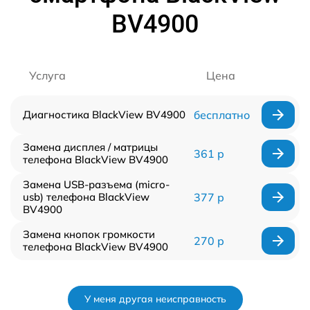
BV4900
Услуга
Цена
Диагностика BlackView BV4900
бесплатно
Замена дисплея / матрицы
361 р
телефона BlackView BV4900
Замена USB-разъема (micro-
usb) телефона BlackView
377 р
BV4900
Замена кнопок громкости
270 р
телефона BlackView BV4900
У меня другая неисправность