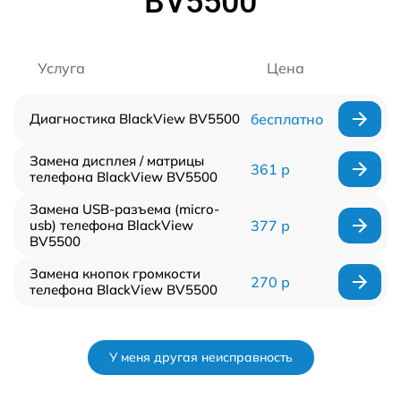
BV5500
Услуга
Цена
Диагностика BlackView BV5500
бесплатно
Замена дисплея / матрицы
361 р
телефона BlackView BV5500
Замена USB-разъема (micro-
usb) телефона BlackView
377 р
BV5500
Замена кнопок громкости
270 р
телефона BlackView BV5500
У меня другая неисправность