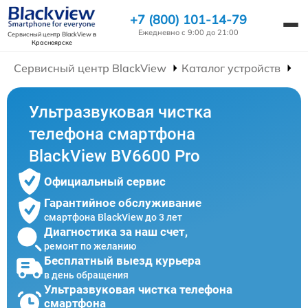
+7 (800) 101-14-79
Ежедневно с 9:00 до 21:00
Сервисный центр BlackView
в
Красноярске
Сервисный центр BlackView
Каталог устройств
Р
Ультразвуковая чистка
телефона смартфона
BlackView BV6600 Pro
Официальный сервис
Гарантийное обслуживание
смартфона BlackView до 3 лет
Диагностика за наш счет,
ремонт по желанию
Бесплатный выезд курьера
в день обращения
Ультразвуковая чистка телефона
смартфона