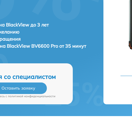
а BlackView до 3 лет
 желанию
бращения
она
BlackView BV6600 Pro от 35 минут
я со специалистом
Оставить заявку
есь c
политикой конфиденциальности