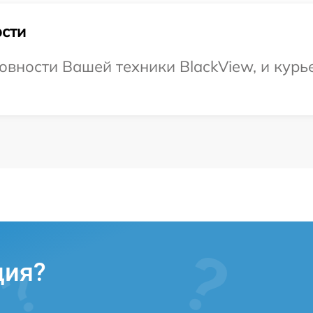
сти
овности Вашей техники BlackView, и курье
ция?