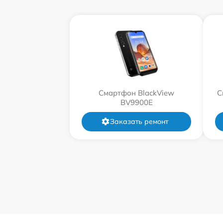
Смартфон BlackView
С
BV9900E
Заказать ремонт