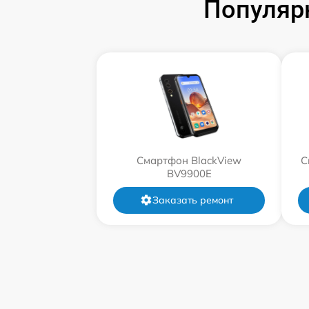
Популяр
Смартфон BlackView
С
BV9900E
Заказать ремонт