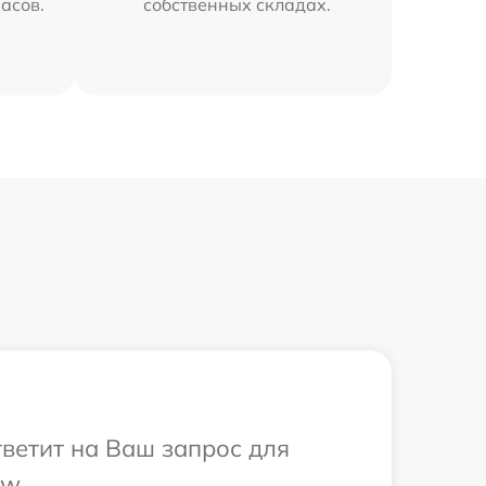
часов.
собственных складах.
тветит на Ваш запрос для
w.