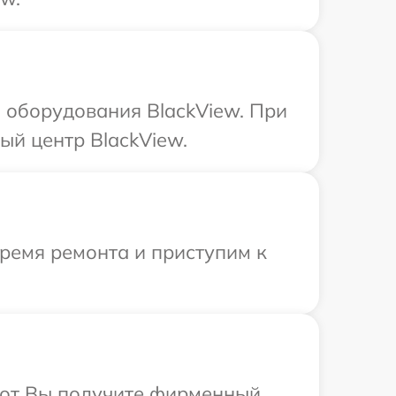
 оборудования BlackView. При
ый центр BlackView.
время ремонта и приступим к
абот Вы получите фирменный