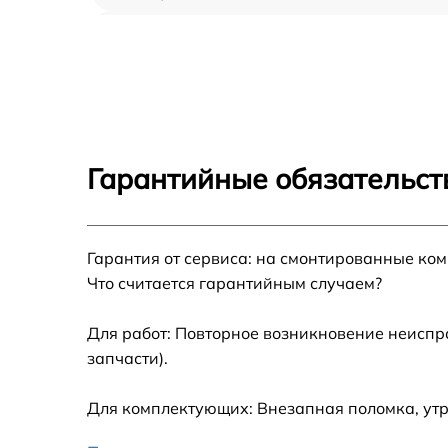
Замена шлейфа аудио телефона BlackView
BV9000
Замена шлейфа кнопок телефона BlackVie
BV9000
Замена шлейфа матрицы телефона
BlackView BV9000
Гарантийные обязательст
Замена микрофона телефона BlackView
BV9000
Замена динамика телефона BlackView
Гарантия от сервиса: на смонтированные ко
BV9000
Что считается гарантийным случаем?
Замена камеры телефона BlackView BV900
Для работ: Повторное возникновение неиспр
запчасти).
Замена корпуса телефона BlackView BV90
Для комплектующих: Внезапная поломка, ут
Замена задней крышки телефона BlackVie
BV9000