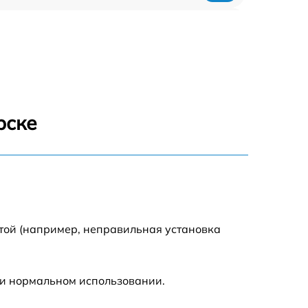
318 р
812 р
709 р
рске
529 р
709 р
293 р
той (например, неправильная установка
448 р
ри нормальном использовании.
224 р