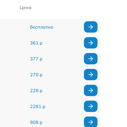
Цена
бесплатно
361 р
377 р
270 р
228 р
2281 р
908 р