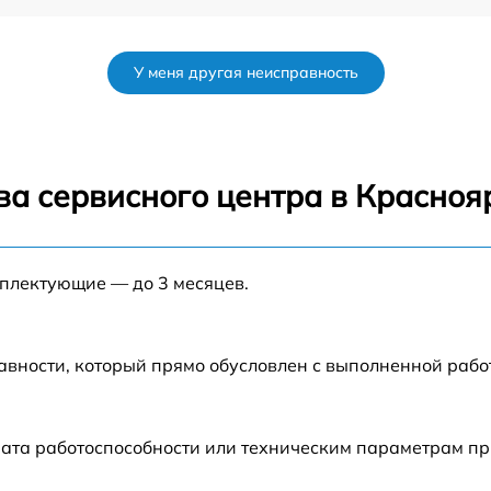
от 30 мин
У меня другая неисправность
w
от 40 мин
от 45 мин
ва сервисного центра в Красноя
от 35 мин
мплектующие — до 3 месяцев.
от 40 мин
0
от 30 мин
авности, который прямо обусловлен с выполненной рабо
00
от 60 мин
рата работоспособности или техническим параметрам п
w
от 30 мин