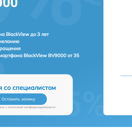
000
а BlackView до 3 лет
 желанию
бращения
 смартфона
BlackView BV9000 от 35
я со специалистом
Оставить заявку
есь c
политикой конфиденциальности