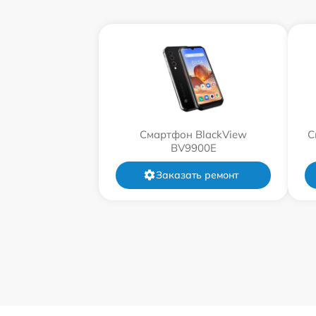
Смартфон BlackView
С
BV9900E
Заказать ремонт