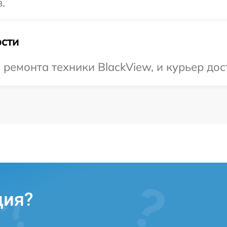
.
сти
емонта техники BlackView, и курьер дост
ция?