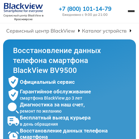
+7 (800) 101-14-79
Ежедневно с 9:00 до 21:00
Сервисный центр BlackView
в
Красноярске
Сервисный центр BlackView
Каталог устройств
Р
Восстановление данных
телефона смартфона
BlackView BV9500
Официальный сервис
Гарантийное обслуживание
смартфона BlackView до 3 лет
Диагностика за наш счет,
ремонт по желанию
Бесплатный выезд курьера
в день обращения
Восстановление данных телефона
смартфона