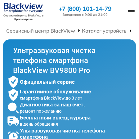
+7 (800) 101-14-79
Ежедневно с 9:00 до 21:00
Сервисный центр BlackView
в
Красноярске
Сервисный центр BlackView
Каталог устройств
Р
Ультразвуковая чистка
телефона смартфона
BlackView BV9800 Pro
Официальный сервис
Гарантийное обслуживание
смартфона BlackView до 3 лет
Диагностика за наш счет,
ремонт по желанию
Бесплатный выезд курьера
в день обращения
Ультразвуковая чистка телефона
смартфона