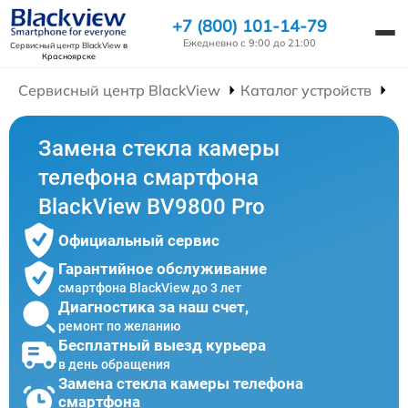
+7 (800) 101-14-79
Ежедневно с 9:00 до 21:00
Сервисный центр BlackView
в
Красноярске
Сервисный центр BlackView
Каталог устройств
Р
Замена стекла камеры
телефона смартфона
BlackView BV9800 Pro
Официальный сервис
Гарантийное обслуживание
смартфона BlackView до 3 лет
Диагностика за наш счет,
ремонт по желанию
Бесплатный выезд курьера
в день обращения
Замена стекла камеры телефона
смартфона