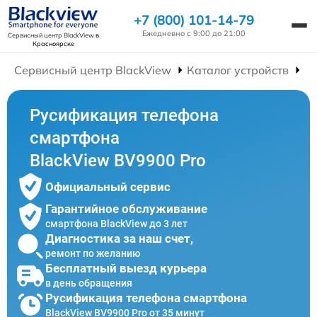
+7 (800) 101-14-79
Ежедневно с 9:00 до 21:00
Сервисный центр BlackView
в
Красноярске
Сервисный центр BlackView
Каталог устройств
Р
Русификация телефона
смартфона
BlackView BV9900 Pro
Официальный сервис
Гарантийное обслуживание
смартфона BlackView до 3 лет
Диагностика за наш счет,
ремонт по желанию
Бесплатный выезд курьера
в день обращения
Русификация телефона смартфона
BlackView BV9900 Pro от 35 минут