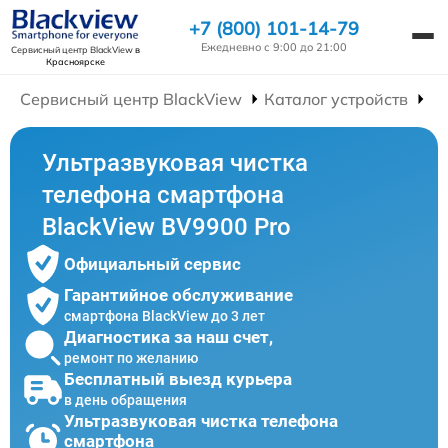
+7 (800) 101-14-79
Ежедневно с 9:00 до 21:00
Сервисный центр BlackView
в
Красноярске
Сервисный центр BlackView
Каталог устройств
Р
Ультразвуковая чистка
телефона смартфона
BlackView BV9900 Pro
Официальный сервис
Гарантийное обслуживание
смартфона BlackView до 3 лет
Диагностика за наш счет,
ремонт по желанию
Бесплатный выезд курьера
в день обращения
Ультразвуковая чистка телефона
смартфона