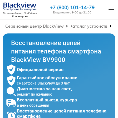
+7 (800) 101-14-79
Ежедневно с 9:00 до 21:00
Сервисный центр BlackView
в
Красноярске
Сервисный центр BlackView
Каталог устройств
Р
Восстановление цепей
питания телефона смартфона
BlackView BV9900
Официальный сервис
Гарантийное обслуживание
смартфона BlackView до 3 лет
Диагностика за наш счет,
ремонт по желанию
Бесплатный выезд курьера
в день обращения
Восстановление цепей питания телефона
смартфона