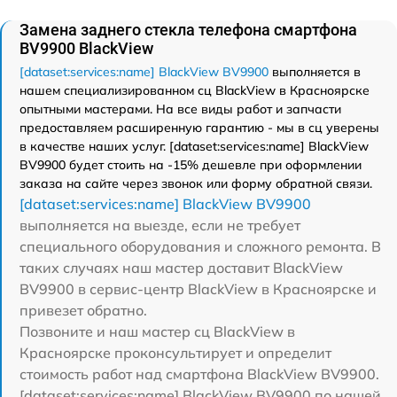
Замена заднего стекла телефона смартфона
BV9900 BlackView
[dataset:services:name] BlackView BV9900
выполняется в
нашем специализированном сц BlackView в Красноярске
опытными мастерами. На все виды работ и запчасти
предоставляем расширенную гарантию - мы в сц уверены
в качестве наших услуг. [dataset:services:name] BlackView
BV9900 будет стоить на -15% дешевле при оформлении
заказа на сайте через звонок или форму обратной связи.
[dataset:services:name] BlackView BV9900
выполняется на выезде, если не требует
специального оборудования и сложного ремонта. В
таких случаях наш мастер доставит BlackView
BV9900 в сервис-центр BlackView в Красноярске и
привезет обратно.
Позвоните и наш мастер сц BlackView в
Красноярске проконсультирует и определит
стоимость работ над смартфона BlackView BV9900.
[dataset:services:name] BlackView BV9900 по нашей