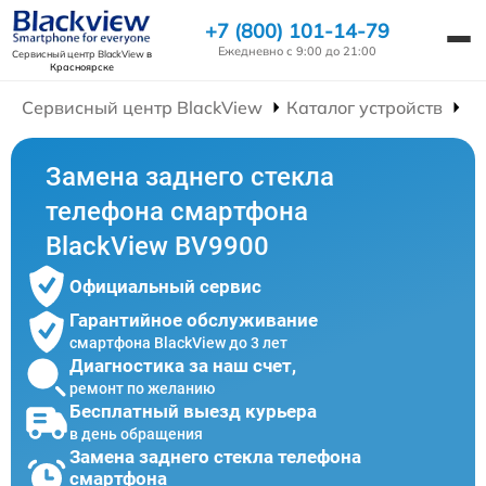
+7 (800) 101-14-79
Ежедневно с 9:00 до 21:00
Сервисный центр BlackView
в
Красноярске
Сервисный центр BlackView
Каталог устройств
Р
Замена заднего стекла
телефона смартфона
BlackView BV9900
Официальный сервис
Гарантийное обслуживание
смартфона BlackView до 3 лет
Диагностика за наш счет,
ремонт по желанию
Бесплатный выезд курьера
в день обращения
Замена заднего стекла телефона
смартфона