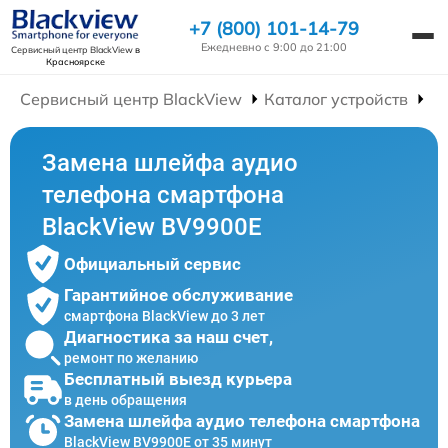
+7 (800) 101-14-79
Ежедневно с 9:00 до 21:00
Сервисный центр BlackView
в
Красноярске
Сервисный центр BlackView
Каталог устройств
Р
Замена шлейфа аудио
телефона смартфона
BlackView BV9900E
Официальный сервис
Гарантийное обслуживание
смартфона BlackView до 3 лет
Диагностика за наш счет,
ремонт по желанию
Бесплатный выезд курьера
в день обращения
Замена шлейфа аудио телефона смартфона
BlackView BV9900E от 35 минут