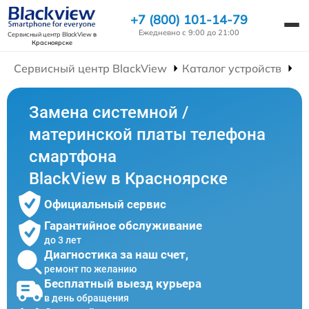
+7 (800) 101-14-79
Ежедневно с 9:00 до 21:00
Сервисный центр BlackView
в
Красноярске
Сервисный центр BlackView
Каталог устройств
Р
Замена системной /
материнской платы телефона
смартфона
BlackView в Красноярске
Официальный сервис
Гарантийное обслуживание
до 3 лет
Диагностика за наш счет,
ремонт по желанию
Бесплатный выезд курьера
в день обращения